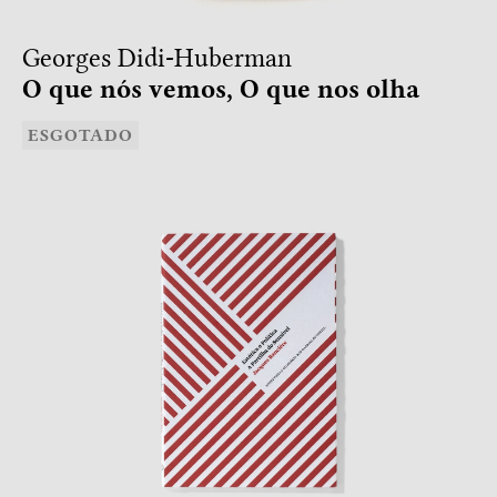
Georges Didi-Huberman
O que nós vemos, O que nos olha
ESGOTADO