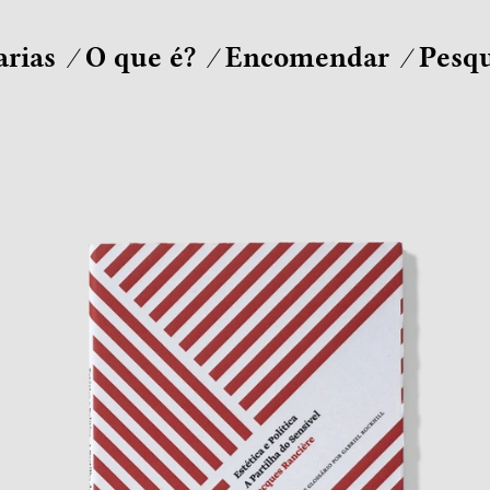
arias
O que é?
Encomendar
Pesqu