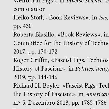
Weird, Fat Pigs
», in
Inverse Science
, 
com o autor
Heiko Stoff, «
Book Reviews
», in
Isis
,
pp. 430
Roberta Biasillo, «
Book Reviews
», i
Committee for the History of Techn
2017, pp. 170-172
Roger Griffin, «
Fascist Pigs. Techno
History of Fascism
», in
Politics, Reli
2019, pp. 144-146
Richard H. Beyler, «
Fascist Pigs. Te
the History of Fascism
», in
American 
n.º 5, Dezembro 2018, pp. 1785-1786