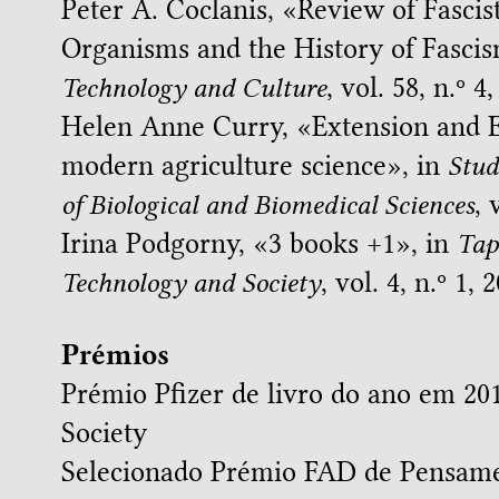
Peter A. Coclanis, «
Review of Fascist
Organisms and the History of Fascis
Technology and Culture
, vol. 58, n.º 
Helen Anne Curry, «
Extension and E
modern agriculture science
», in
Stud
of Biological and Biomedical Sciences
, 
Irina Podgorny, «
3 books +1
», in
Tap
Technology and Society
, vol. 4, n.º 1, 
Prémios
Prémio Pfizer de livro do ano em 201
Society
Selecionado
Prémio FAD de Pensame