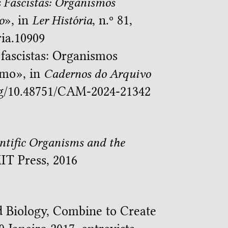
s Fascistas: Organismos
o
», in
Ler História
, n.º 81,
ria.10909
 fascistas: Organismos
smo
», in
Cadernos do Arquivo
.org/10.48751/CAM-2024-21342
entific Organisms and the
IT Press, 2016
d Biology, Combine to Create