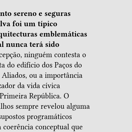
to sereno e seguras
lva foi um típico
rquitecturas emblemáticas
al nunca terá sido
epção, ninguém contesta o
ta do edifício dos Paços do
Aliados, ou a importância
dor da vida cívica
 Primeira República. O
balhos sempre revelou alguma
supostos programáticos
a coerência conceptual que