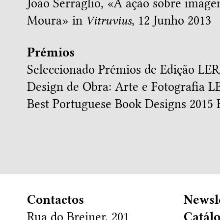
João Serraglio, «
A ação sobre image
Moura
» in
Vitruvius
, 12 Junho 2013
Prémios
Seleccionado Prémios de Edição LER/
Design de Obra: Arte e Fotografia L
Best Portuguese Book Designs 2015
B
Contactos
Newsl
Rua do Breiner, 201
Catál