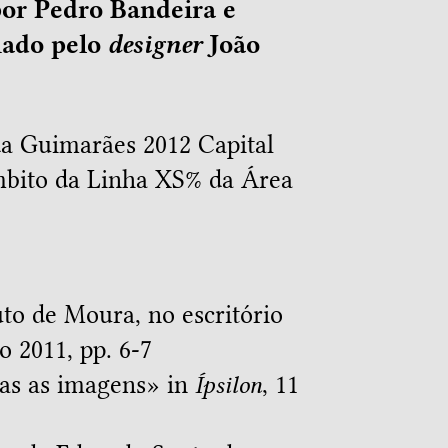
por Pedro Bandeira e
hado pelo
designer
João
 da Guimarães 2012 Capital
âmbito da Linha XS% da Área
to de Moura, no escritório
o 2011, pp. 6-7
as as imagens
» in
Ípsilon
, 11