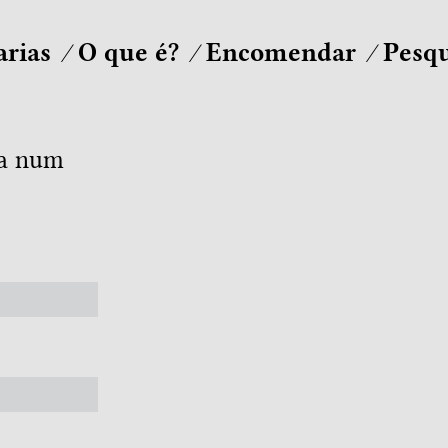
arias
O que é?
Encomendar
Pesqu
ra num