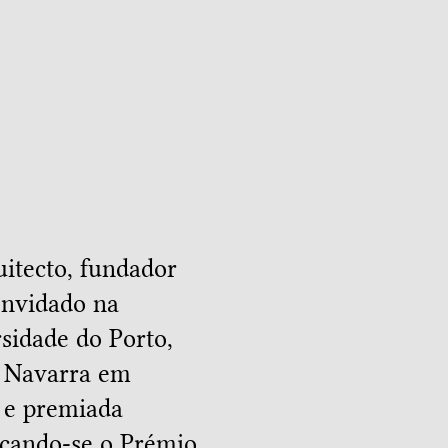
itecto, fundador
onvidado na
sidade do Porto,
 Navarra em
 e premiada
acando-se o Prémio